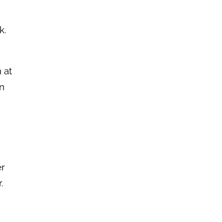
n
k.
 at
n
er
.