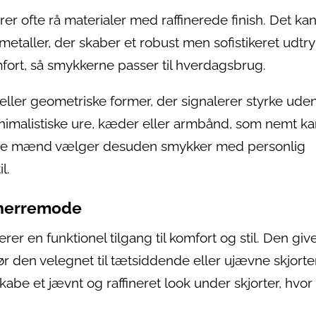
 ofte rå materialer med raffinerede finish. Det ka
etaller, der skaber et robust men sofistikeret udtry
fort, så smykkerne passer til hverdagsbrug.
eller geometriske former, der signalerer styrke uden
nimalistiske ure, kæder eller armbånd, som nemt ka
ange mænd vælger desuden smykker med personlig
l.
e herremode
r en funktionel tilgang til komfort og stil. Den giv
ør den velegnet til tætsiddende eller ujævne skjorter
kabe et jævnt og raffineret look under skjorter, hvor