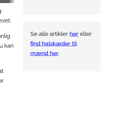
g
evet.
Se alle artikler
her
eller
nlig
find halskæder til
du kan
mænd her
.
at
or