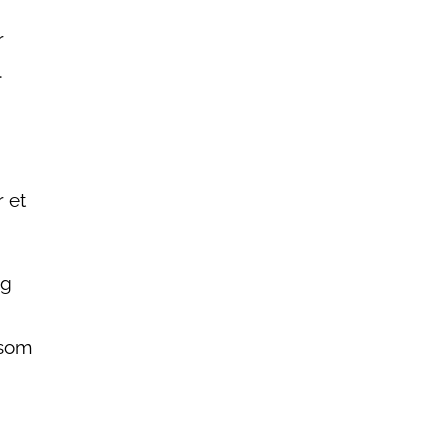
r
.
r et
og
 som