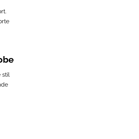
rt.
orte
robe
stil
nde