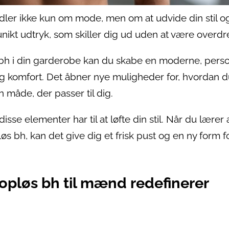
ler ikke kun om mode, men om at udvide din stil o
et unikt udtryk, som skiller dig ud uden at være overdr
 bh i din garderobe kan du skabe en moderne, perso
 og komfort. Det åbner nye muligheder for, hvordan 
måde, der passer til dig.
se elementer har til at løfte din stil. Når du lærer 
s bh, kan det give dig et frisk pust og en ny form f
opløs bh til mænd redefinerer