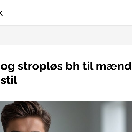
k
og stropløs bh til mænd
stil