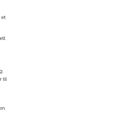
 et
elt
lg
til
en.