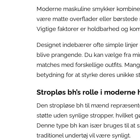
Moderne maskuline smykker kombinerer
være matte overflader eller børstede m
Vigtige faktorer er holdbarhed og kom
Designet indebærer ofte simple linjer 
blive prangende. Du kan vælge fra mi
matches med forskellige outfits. M
betydning for at styrke deres unikke sti
Stropløs bh’s rolle i modern
Den stropløse bh til mænd repræsentere
støtte uden synlige stropper, hvilket g
Denne type bh kan især bruges til at s
traditionel undertøj vil være synligt.