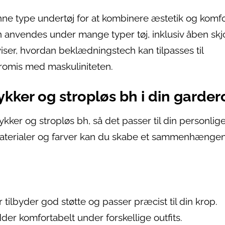
e type undertøj for at kombinere æstetik og komfo
n anvendes under mange typer tøj, inklusiv åben skj
viser, hvordan beklædningstech kan tilpasses til
romis med maskuliniteten.
kker og stropløs bh i din garde
r og stropløs bh, så det passer til din personlige 
 materialer og farver kan du skabe et sammenhænge
 tilbyder god støtte og passer præcist til din krop.
der komfortabelt under forskellige outfits.