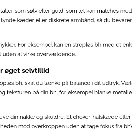
taller som sølv eller guld, som let kan matches med
j tynde kæder eller diskrete armbånd, så du bevarer
mykker. For eksempel kan en stropløs bh med et enk
t uden at virke overvældende.
 øget selvtillid
løs bh, skal du tænke på balance i dit udtryk. Væ
 teksturen på din bh, for eksempel blanke metaller 
æve din nakke og skuldre. Et choker-halskæde eller
eden mod overkroppen uden at tage fokus fra bh’